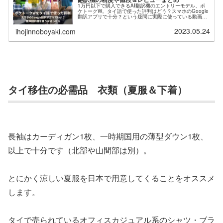
1万円以下で購入できるAI翻訳機のエントリーモデル、ポ
ケトークW。タイ語で使った評判はどう？スマホのGoogle
翻訳アプリで十分？という疑問に実際に使っている動画を
見ての感想、使い方のコツや注意を解説。ポケトークを購
入するか迷っている方、他人の意見に左右されず判断した
2023.05.24
ihojinnoboyaki.com
い方向けの記事です。
タイ移住の必需品 衣類（夏服＆下着）
長袖はカーディガン1枚、一時期国用の薄型ダウン1枚、
以上で十分です（北部や山間部は別）。
とにかく涼しい夏服を日本で用意してくることをオススメ
します。
タイで売られているオフィスカジュアル系のシャツ・ブラ