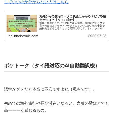
していいのか分からない人はこちら
海外からの在宅ワークに税金はかかる？ビザや確
定申告は？【タイの場合】
海外在住者の在宅ワークにかかる税金、帯同家族のビザで
日本の会社とリモートワークをしていいのか、確定申告や
納税先はどうなる？という疑問に答えています。タイから
クラウドワークスを通じて在宅ワークをする際、源泉徴収
にチェックは入れた方が良いかなど、一歩踏み込んだ情報
2022.07.23
ihojinnoboyaki.com
も盛り込みました。
ポケトーク（タイ語対応のAI自動翻訳機）
語学がダメだと本当に不安ですよね（私もです）。
初めての海外旅行や長期滞在となると、言葉の壁はとても
高ーーーく感じるもの。