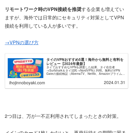
リモートワーク時のVPN接続を推奨
する企業も増えてい
ますが、海外では日常的にセキュリティ対策としてVPN
接続を利用している人が多いです。
→VPNの選び方
タイのVPNおすすめ5選！海外から無料と有料を
レビュー【2024年最新】
タイでおすすめなVPNを調査した結果、タイ在住者
→Surfshark＆タイ沼民→NordVPNと判明。無料のVPN
Gateの接続検証（AbemaTV、Netflix、Amazonプライムビ
デオなど）と有料VPN3社（NordVPN、セカイVPN、
Surfshark）を調査し料金、評判、オススメ理由をまとめま
2024.01.31
ihojinnoboyaki.com
した。
2つ目は、万が一不正利用されてしまったときの対策。
メインのカード1枚しかないと、再発行待ちの期間に困る