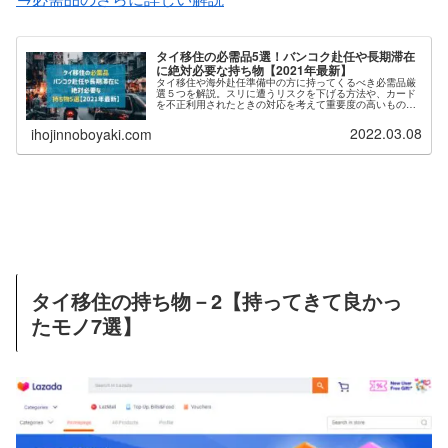
タイ移住の必需品5選！バンコク赴任や長期滞在
に絶対必要な持ち物【2021年最新】
タイ移住や海外赴任準備中の方に持ってくるべき必需品厳
選５つを解説。スリに遭うリスクを下げる方法や、カード
を不正利用されたときの対応を考えて重要度の高いものが
準備されているか、今一度見直す機会になるよう、タイ在
住10年で、当たり前だけど大切だと感じたマストアイテム
2022.03.08
ihojinnoboyaki.com
をまとめました。
タイ移住の持ち物－2【持ってきて良かっ
たモノ7選】