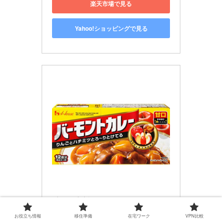
楽天市場で見る
Yahoo!ショッピングで見る
バーモントカレー
ハウス バーモントカレー 甘口 23
お役立ち情報
移住準備
在宅ワーク
VPN比較