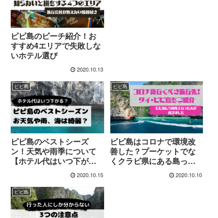
ピピ島のビーチ紹介！お
すすめ4エリアで失敗しな
いホテル選び
2020.10.13
ピピ島
ピピ島
ピピ島のベストシーズ
ピピ島はコロナで環境改
ン！天気や雨季について
善した？プーケットでな
【ホテル代はいつ下が
くクラビ県にある島って
る？】
知ってた？
2020.10.15
2020.10.10
ピピ島