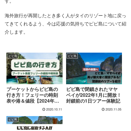
す。
海外旅行が再開したとき多く人がタイのリゾート地に戻っ
てきてくれるよう、今は応援の気持ちでピピ島について紹
介します。
ピピ島
ピピ島
ピピ島で閉鎖されたマヤ
プーケットからピピ島の
ベイが2022年1月に開放！
行き方！フェリーの時刻
封鎖前の1日ツアー体験記
表や港＆値段【2024年最
新】
2020.10.11
2020.11.05
ピピ島