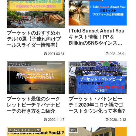
I Told Sunset About You
プーケットのおすすめホ
キャスト情報！PP＆
テル10選【子連れ向けプ
BillkinのSNSやインスタ
ールスライダー情報有】
は？
2021.03.31
2021.06.01
アクティビティ
ビーチ選びガイド
プーケット・パトンビー
プーケット最後のシーク
チ！2020年コロナ禍でゴ
レットビーチ？バナナビ
ーストタウン化って本当?
ーチの行き方をご紹介
2020.11.17
2020.12.12
ITSAYとタイBLドラマ
旅行