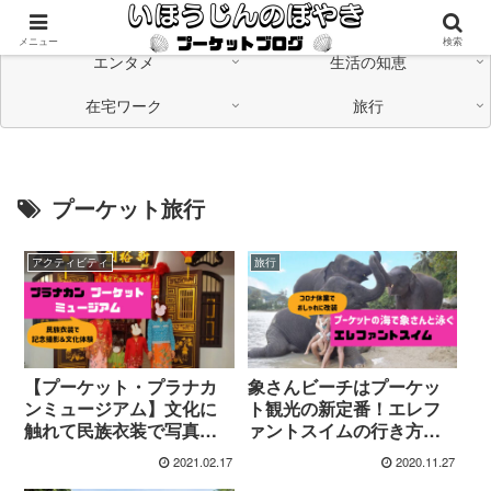
海外在住の日本人が「つながる」情報発信中
メニュー
検索
エンタメ
生活の知恵
在宅ワーク
旅行
プーケット旅行
アクティビティ
旅行
【プーケット・プラナカ
象さんビーチはプーケッ
ンミュージアム】文化に
ト観光の新定番！エレフ
触れて民族衣装で写真撮
ァントスイムの行き方や
影
値段を紹介
2021.02.17
2020.11.27