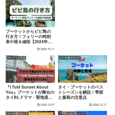
ピピ島
プーケットからピピ島の
行き方！フェリーの時刻
表や港＆値段【2024年最
新】
2020.10.11
アクティビティ
ビーチ選びガイド
タイ・プーケットのベス
『I Told Sunset About
トシーズンを解説！季節
You』プーケットが舞台の
と服装の注意点
タイBLドラマ・聖地巡礼
行ってみた！【オールド
2020.12.07
2020.12.17
タウン版】
ビーチ選びガイド
ITSAYとタイBLドラマ