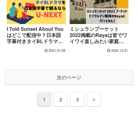
ミシュランプーケット
I Told Sunset About You
2022掲載のRayaは皆でワ
はどこで配信中？日本語
イワイ楽しみたい家庭的
字幕付きタイBLドラマの
なタイ南部料理店
視聴方法
2021.01.09
2020.12.21
次のページ
次
1
2
3
へ