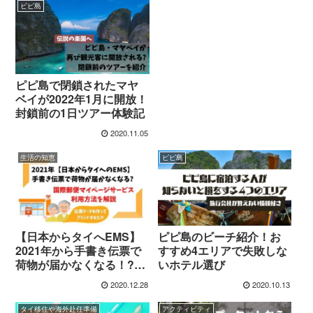
ピピ島
ピピ島で閉鎖されたマヤ
ベイが2022年1月に開放！
封鎖前の1日ツアー体験記
2020.11.05
生活の知恵
ピピ島
【日本からタイへEMS】
ピピ島のビーチ紹介！お
2021年から手書き伝票で
すすめ4エリアで失敗しな
荷物が届かなくなる！?国
いホテル選び
際郵便マイページサービ
2020.12.28
2020.10.13
スの利用方法を解説
タイ移住や海外赴任準備
アクティビティ