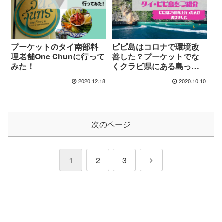
プーケットのタイ南部料
ピピ島はコロナで環境改
理老舗One Chunに行って
善した？プーケットでな
みた！
くクラビ県にある島って
知ってた？
2020.12.18
2020.10.10
次のページ
次
1
2
3
へ