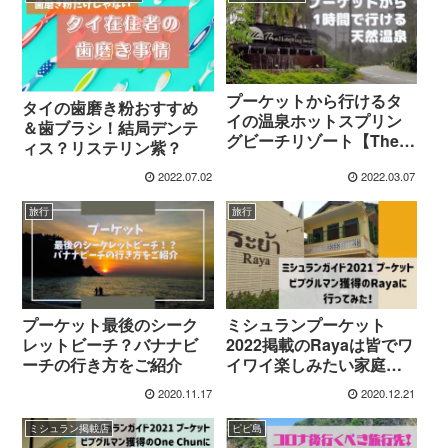
プーケットから行けるタ
タイの歯磨き粉おすすめ
イの温泉ホットスプリン
＆歯ブラシ！結局デンテ
グビーチリゾート【The
ィス？リステリン紫？
Hotspring Beach】
2022.07.02
2022.03.07
旅行
旅行
プーケット最後のシーク
ミシュランプーケット
レットビーチ？バナナビ
2022掲載のRayaは皆でワ
ーチの行き方をご紹介
イワイ楽しみたい家庭的
なタイ南部料理店
2020.11.17
2020.12.21
ミシュラン掲載店
ピピ島