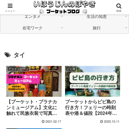
海外在住の日本人が「つながる」情報発信中
メニュー
検索
エンタメ
生活の知恵
在宅ワーク
旅行
タイ
アクティビティ
ピピ島
【プーケット・プラナカ
プーケットからピピ島の
ンミュージアム】文化に
行き方！フェリーの時刻
触れて民族衣装で写真撮
表や港＆値段【2024年最
影
新】
2021.02.17
2020.10.11