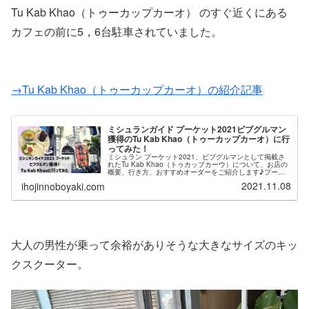
Tu Kab Khao（トゥーカップカーオ） のすぐ近くにある
カフェの前に5，6台駐車されていました。
→Tu Kab Khao（トゥーカップカーオ）の紹介記事
ミシュランガイド プーケット2021ビブグルマン
獲得のTu Kab Khao（トゥーカップカーオ）に行
ってみた！
ミシュラン プーケット2021、ビブグルマンとして掲載さ
れたTu Kab Khao（トゥカップカーウ）について、お店の
概要、行き方、おすすめオーダーをご紹介します♪プーケ
ットタウン散策の合間に立ち寄るにはぴったりの立地。他
2021.11.08
ihojinnoboyaki.com
のビブグルマン掲載店と比較しても「タイ人旅行者」に人
気の名店と言って間違いないでしょう！
大人の男性が乗って余裕がありそうな大きなサイズのキッ
クスクーター。