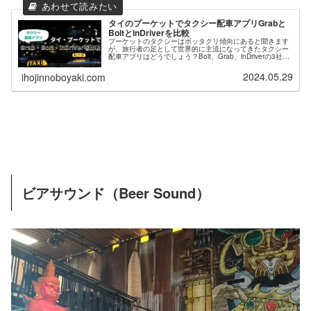
タイのプーケットでタクシー配車アプリGrabと
BoltとinDriverを比較
プーケットのタクシーはボッタクリ傾向にあると聞きます
が、旅行者の足として世界的に主流になってきたタクシー
配車アプリはどうでしょう？Bolt、Grab、inDriverの3社を
比較し、 料金相場、使い方、支払い方法など利用者が気に
なるポイントと注意点をまとめました。
2024.05.29
ihojinnoboyaki.com
ビアサウンド（Beer Sound）