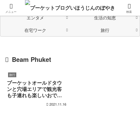
海外在住の日本人が「つながる」情報発信中
メニュー
検索
エンタメ
生活の知恵
在宅ワーク
旅行
Beam Phuket
旅行
プーケットオールドタウ
ンと穴場エリアで観光客
も子連れも楽しいおでか
けスポット
2021.11.16