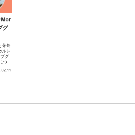
Mor
ブグ
と茅葺
カルレ
ビブグ
）につい
ます♪
.02.11