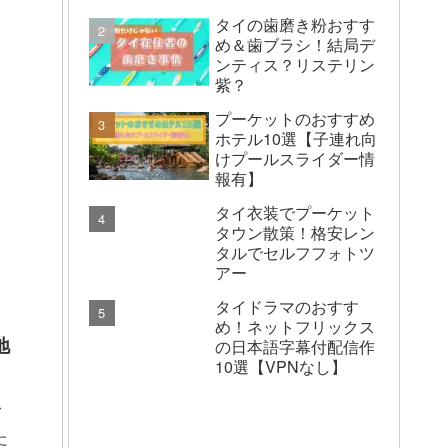
タイの歯磨き粉おすす
め＆歯ブラシ！結局デ
ンティス？リステリン
紫？
プーケットのおすすめ
ホテル10選【子連れ向
けプールスライダー情
報有】
タイ衣装でプーケット
タウン散策！格安レン
タルでセルフフォトツ
アー
タイドラマのおすす
め！ネットフリックス
地
の日本語字幕付配信作
10選【VPNなし】
ス
に