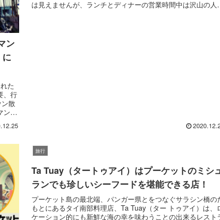
は見えませんが、ランチとディナーの営業時間中は沢山の人
タイの庶民の味を楽しんでいます。注目すべきはリーズナブ
な価格で、一皿50～100バーツ程度の設定なので低予算でお
いっぱい大満足できること間違いありません。
マン
）に
された
要、行
ウン散
マン掲
て間違
.12.25
2020.12.
旅行
Ta Tuay（タートゥアイ）はプーケットのミシ
ランでも珍しいシーフードを堪能できる店！
プーケット島の最北端、パンガー県とをつなぐサラシン橋の
もとにあるタイ南部料理店、Ta Tuay（ター トゥアイ）は、
ケーション的にも新鮮な海の幸を味わうことの出来るレスト