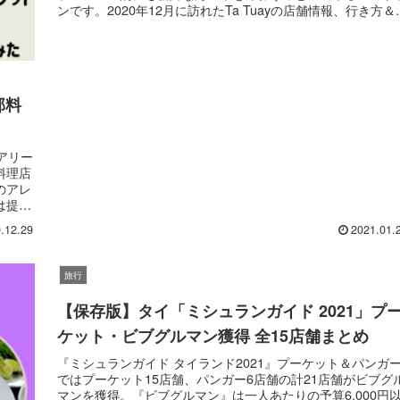
ンです。2020年12月に訪れたTa Tuayの店舗情報、行き方＆
所、店内の様子、メニュー、在住者おすすめオーダーをご紹
します。
部料
ュアリー
料理店
のアレ
は提供
とがで
.12.29
2021.01.
旅行
【保存版】タイ「ミシュランガイド 2021」プ
ケット・ビブグルマン獲得 全15店舗まとめ
『ミシュランガイド タイランド2021』プーケット＆パンガ
ではプーケット15店舗、パンガー6店舗の計21店舗がビブグ
マンを獲得。『ビブグルマン』は一人あたりの予算6,000円