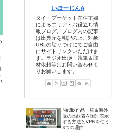
いほーじんA
タイ・プーケット在住主婦
によるエリア・お役立ち情
報ブログ。ブログ内の記事
は出典元を明記の上、対象
っ
URLの貼りつけにてご自由
にサイトリンクいただけま
す。ラジオ出演・執筆＆取
パ
に
材依頼等はお問い合わせよ
ま
りお願いします。
ト
18
Netflix作品一覧＆海外
版の番組表を国別表示
する方法とVPNを使う
3つの理由