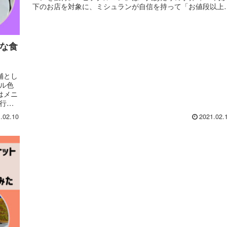
下のお店を対象に、ミシュランが自信を持って「お値段以上
味」と認めたオススメ店。このうちプーケットの15店舗の位
関係や営業時間、特徴をまとめました。
朴な食
舗とし
カル色
はメニ
、行き
.02.10
2021.02.