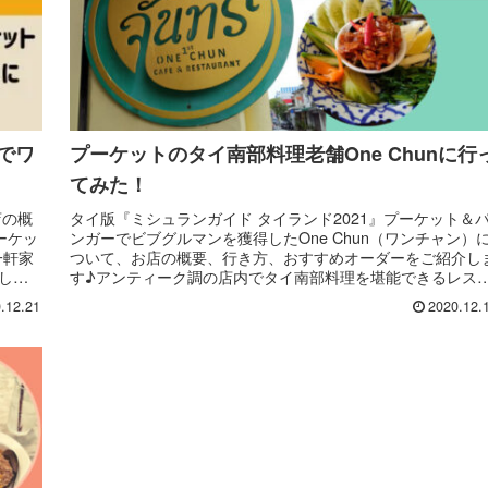
皆でワ
プーケットのタイ南部料理老舗One Chunに行
てみた！
店の概
タイ版『ミシュランガイド タイランド2021』プーケット＆
ーケッ
ンガーでビブグルマンを獲得したOne Chun（ワンチャン）
一軒家
ついて、お店の概要、行き方、おすすめオーダーをご紹介し
しま
す♪アンティーク調の店内でタイ南部料理を堪能できるレス
南部料
ランです。
.12.21
2020.12.