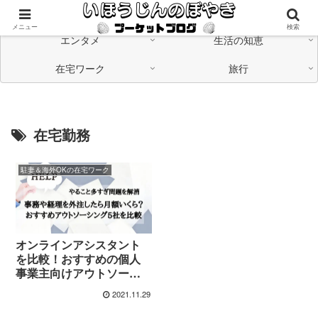
海外在住の日本人が「つながる」情報発信中
メニュー
検索
エンタメ
生活の知恵
在宅ワーク
旅行
在宅勤務
駐妻＆海外OKの在宅ワーク
オンラインアシスタント
を比較！おすすめの個人
事業主向けアウトソーシ
ング5選
2021.11.29