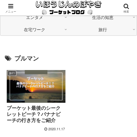
海外在住の日本人が「つながる」情報発信中
メニュー
検索
エンタメ
生活の知恵
在宅ワーク
旅行
プルマン
旅行
プーケット最後のシーク
レットビーチ？バナナビ
ーチの行き方をご紹介
2020.11.17