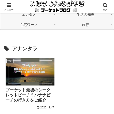
海外在住の日本人が「つながる」情報発信中
メニュー
検索
エンタメ
生活の知恵
在宅ワーク
旅行
アナンタラ
旅行
プーケット最後のシーク
レットビーチ？バナナビ
ーチの行き方をご紹介
2020.11.17