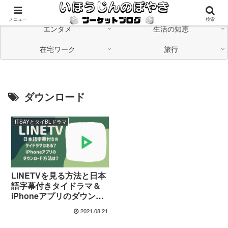
海外在住の日本人が「つながる」情報発信中
メニュー
検索
エンタメ
生活の知恵
在宅ワーク
旅行
ダウンロード
ITSAYとタイBLドラマ
LINETVを見る方法と日本
語字幕付きタイドラマ＆
iPhoneアプリのダウンロ
ード
2021.08.21